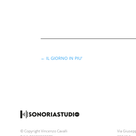
←
IL GIORNO IN PIU'
© Copyright Vincenzo Cavalli
Via Giusepp