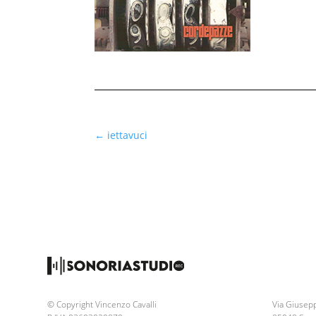
←
iettavuci
© Copyright Vincenzo Cavalli
Via Giusepp